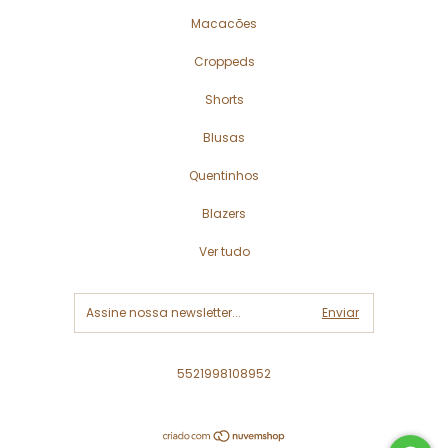
Macacões
Croppeds
Shorts
Blusas
Quentinhos
Blazers
Ver tudo
5521998108952