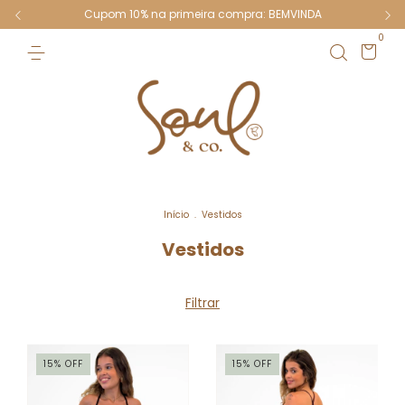
Cupom 10% na primeira compra: BEMVINDA
0
Início
.
Vestidos
Vestidos
Filtrar
15
%
OFF
15
%
OFF