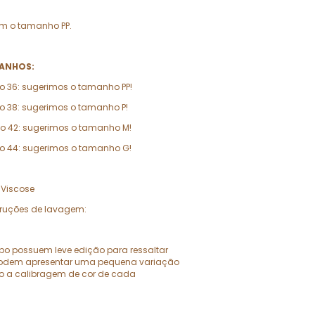
com o tamanho PP.
ANHOS:
o 36: sugerimos o tamanho PP!
o 38: sugerimos o tamanho P!
ao 42: sugerimos o tamanho M!
ao 44: sugerimos o tamanho G!
 Viscose
truções de lavagem:
rpo possuem leve edição para ressaltar
 podem apresentar uma pequena variação
o a calibragem de cor de cada