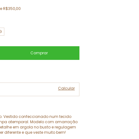
de
R$350,00
G
Alterar CEP
Calcular
o. Vestido confeccionado num tecido
mpa atemporal. Modelo com amarração
 detalhe em argola no busto e regulagem
r diferente e que veste muito bem!