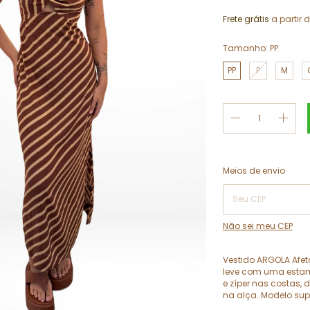
Frete grátis
a partir 
Tamanho:
PP
PP
P
M
Entregas para o CEP:
Meios de envio
Não sei meu CEP
Vestido ARGOLA Afet
leve com uma esta
e zíper nas costas,
na alça. Modelo supe