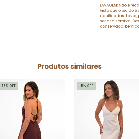
LAVAGEM: Não é rec
visto que o tecido é
danificadas. Lavar, 
secar à sombra. Des
conservada, bem co
Produtos similares
15
%
OFF
15
%
OFF