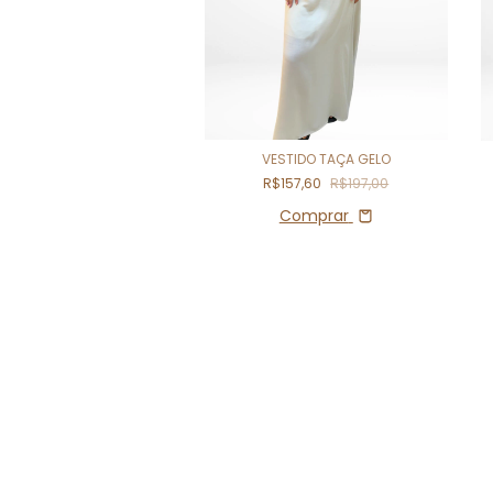
VESTIDO TAÇA GELO
ESTIDO TAÇA OFF
R$157,60
R$197,00
$157,60
R$197,00
Comprar
Comprar