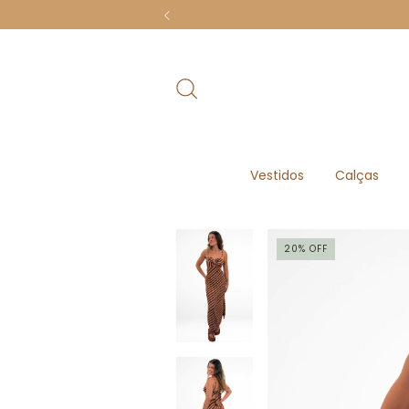
Vestidos
Calças
20
%
OFF