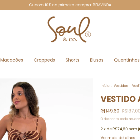
Cupom 10% na primeira compra: BEMVINDA
Macacões
Croppeds
Shorts
Blusas
Quentinhos
Início
.
Vestidos
.
Vest
VESTIDO 
R$149,60
R$187,0
O desconto pode mudar
2
x de
R$74,80
sem j
Ver mais detalhes