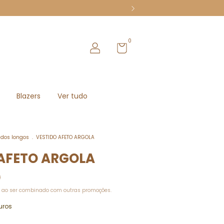
0
Blazers
Ver tudo
idos longos
.
VESTIDO AFETO ARGOLA
AFETO ARGOLA
0
 ao ser combinado com outras promoções.
uros