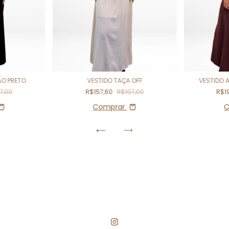
O PRETO
VESTIDO TAÇA OFF
VESTIDO
7,00
R$157,60
R$197,00
R$1
Comprar
C