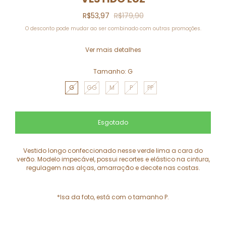
R$53,97
R$179,90
O desconto pode mudar ao ser combinado com outras promoções.
Ver mais detalhes
Tamanho:
G
G
GG
M
P
PP
Vestido longo confeccionado nesse verde lima a cara do
verão. Modelo impecável, possui recortes e elástico na cintura,
regulagem nas alças, amarração e decote nas costas.
*Isa da foto, está com o tamanho P.