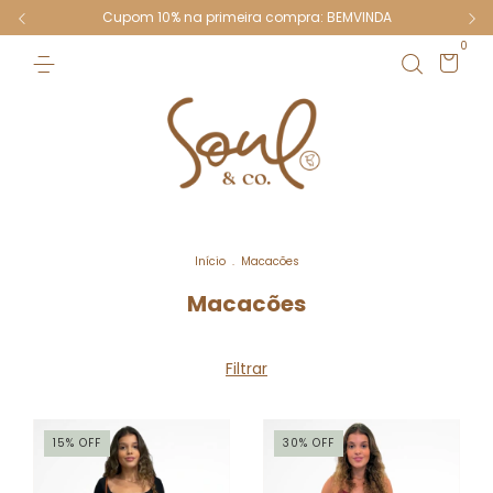
Cupom 10% na primeira compra: BEMVINDA
0
Início
.
Macacões
Macacões
Filtrar
15
%
OFF
30
%
OFF