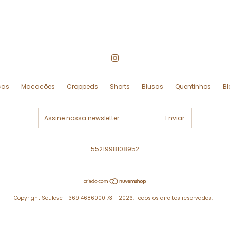
ças
Macacões
Croppeds
Shorts
Blusas
Quentinhos
Bl
5521998108952
Copyright Soulevc - 36914686000173 - 2026. Todos os direitos reservados.