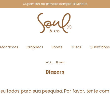
Cupom 10% na primeira compra: BEMVINDA
Macacões
Croppeds
Shorts
Blusas
Quentinhos
Início
.
Blazers
Blazers
ultados para sua pesquisa. Por favor, tente com o