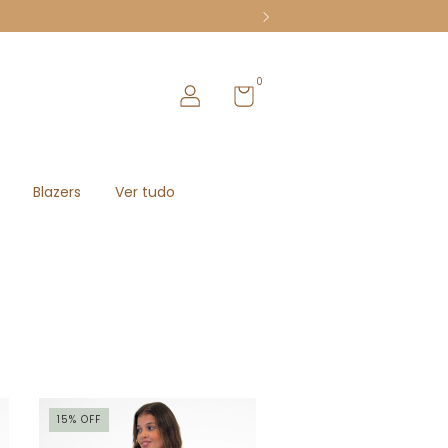
0
Blazers
Ver tudo
15
%
OFF