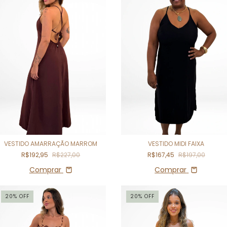
VESTIDO AMARRAÇÃO MARROM
VESTIDO MIDI FAIXA
R$192,95
R$227,00
R$167,45
R$197,00
Comprar
Comprar
20
%
OFF
20
%
OFF