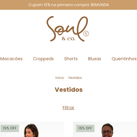
Cupom 10% na primeira compra: BEMVINDA
Macacões
Croppeds
Shorts
Blusas
Quentinhos
Início
.
Vestidos
Vestidos
Filtrar
15
%
OFF
15
%
OFF