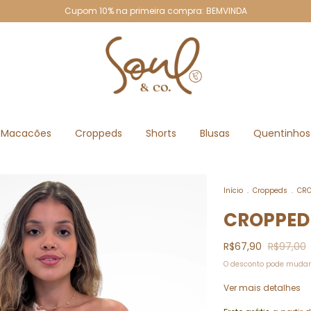
Cupom 10% na primeira compra: BEMVINDA
Macacões
Croppeds
Shorts
Blusas
Quentinhos
Início
.
Croppeds
.
CRO
CROPPED
R$67,90
R$97,00
O desconto pode mudar
Ver mais detalhes