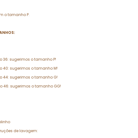
com o tamanho P.
ANHOS:
o 36: sugerimos o tamanho P!
ao 40: sugerimos o tamanho M!
ao 44: sugerimos o tamanho G!
ao 46: sugerimos o tamanho GG!
linho
truções de lavagem: