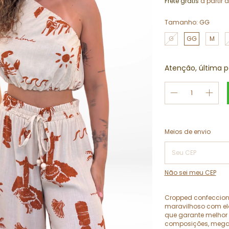
Frete grátis
a partir 
Tamanho:
GG
G
GG
M
Atenção, última p
Entregas para o CEP:
Meios de envio
Não sei meu CEP
Cropped confeccion
maravilhoso com elá
que garante melhor a
composições, mega ve