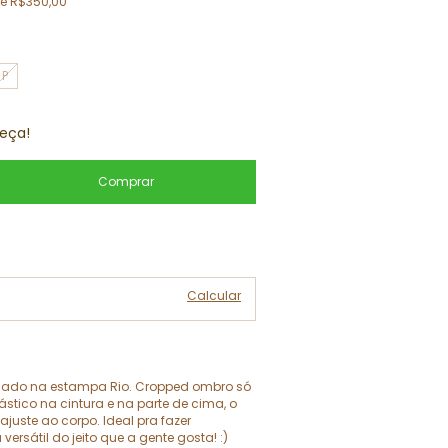
de
R$350,00
P
eça!
Alterar CEP
Calcular
ado na estampa Rio. Cropped ombro só
stico na cintura e na parte de cima, o
juste ao corpo. Ideal pra fazer
rsátil do jeito que a gente gosta! :)