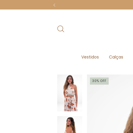
Vestidos
Calças
30
%
OFF