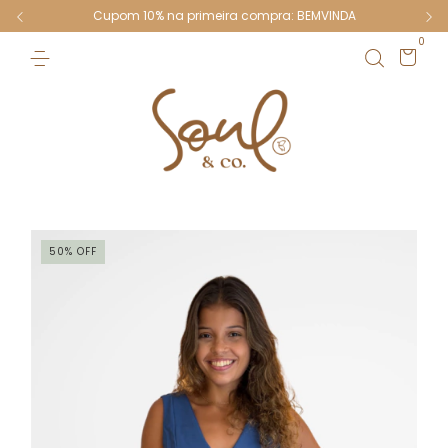
Cupom 10% na primeira compra: BEMVINDA
0
50
%
OFF