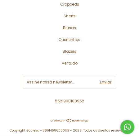
Croppeds
Shorts
Blusas
Quentinhos
Blazers
Ver tudo
5521998108952
Copyright Soulevc - 36914686000173 - 2026. Todos os direitos reservados.