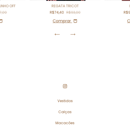
REGATA TRICOT
UNHO OFF
R$74,40
R$93,00
7,00
R$
Comprar
C
Vestidos
Calças
Macacões