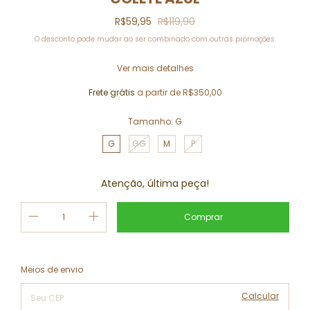
R$59,95
R$119,90
O desconto pode mudar ao ser combinado com outras promoções.
Ver mais detalhes
Frete grátis
a partir de
R$350,00
Tamanho:
G
G
GG
M
P
Atenção, última peça!
Alterar CEP
Entregas para o CEP:
Meios de envio
Calcular