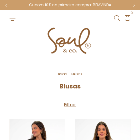
Cupom 10% na primeira compra: BEMVINDA
0
Início
.
Blusas
Blusas
Filtrar