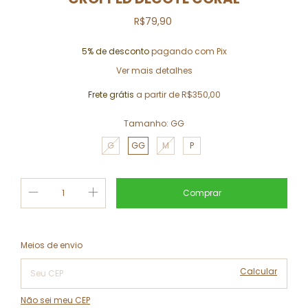
R$79,90
5% de desconto
pagando com Pix
Ver mais detalhes
Frete grátis
a partir de
R$350,00
Tamanho:
GG
G
GG
M
P
Alterar CEP
Entregas para o CEP:
Meios de envio
Calcular
Não sei meu CEP