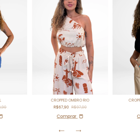
L
CROPPED OMBRO RIO
CROP
9,90
R$67,90
R$97,00
Comprar
C